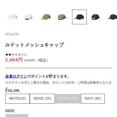
ATHLETA
Jrドットメッシュキャップ
(2.0)
2,464円
（税込）
通常価格
3,520円
会員ログイン
でポイントが貯まります。
※ログインせずにご購入の場合、ポイントの付与・ご利用は対象外となりま
す。
COLOR:
WHITE(10)
BEIGE (25)
BLACK (70)
NAVY (90)
SIZE: