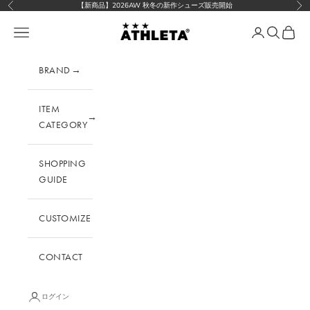
コンテンツへスキップ
【新商品】2026AW 秋冬の新作シューズ販売開始
前へ
次
アスレタ公式オンラインショップ
メニューを開く
マイページペー
検索を開く
カート
BRAND
→
ITEM
→
CATEGORY
SHOPPING
GUIDE
CUSTOMIZE
CONTACT
ログイン