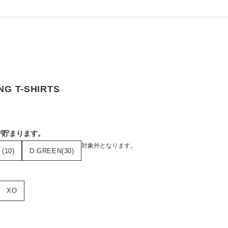
NG T-SHIRTS
）
が貯まります。
合、ポイントの付与・ご利用は対象外となります。
(10)
D.GREEN(30)
XO