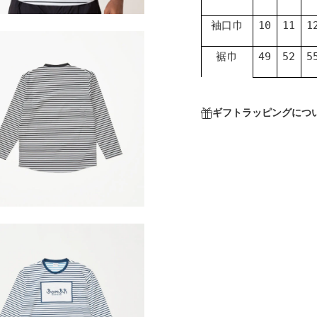
袖口巾
10
11
1
裾巾
49
52
5
ギフトラッピングにつ