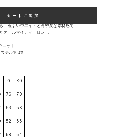
カートに追加
ら、程よいウエイトと高密度な素材感で
8
たオールマイティーロンT。
LYニット
エステル100％
O
XO
3
76
79
7
60
63
9
52
55
2
63
64