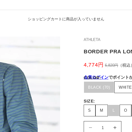
ショッピングカートに商品が入っていません
ATHLETA
BORDER PRA LO
4,774円
通常価格
（税込
6,820円
会員ログイン
でポイント
COLOR:
※ログインせずにご購入の場
BLACK (70)
WHITE 
SIZE:
S
M
L
O
数量を減らす
数量を減らす