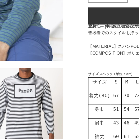
品番: br0254
速乾性・伸縮性に富みなが
JANコード：
457150247377
普段着でのスタイルも持っ
【MATERIAL】スパンPO
【COMPOSITION】ポリ
サイズスペック (単位：cm)
サイズ
S
M
L
着丈(BC)
67
70
7
身巾
51
54
5
肩巾
43
46
4
袖丈
60
61
6