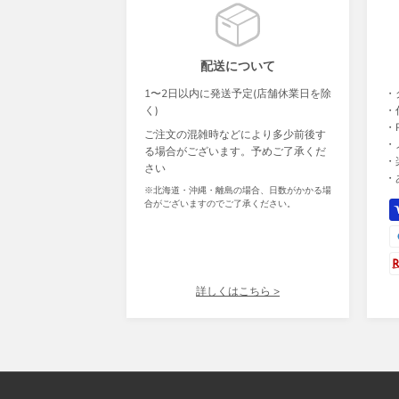
配送について
1〜2日以内に発送予定(店舗休業日を除
・
く)
・
・P
ご注文の混雑時などにより多少前後す
・
る場合がございます。予めご了承くだ
・
さい
・
※北海道・沖縄・離島の場合、日数がかかる場
合がございますのでご了承ください。
詳しくはこちら >