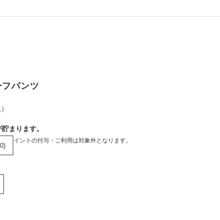
ーフパンツ
込）
が貯まります。
合、ポイントの付与・ご利用は対象外となります。
0)