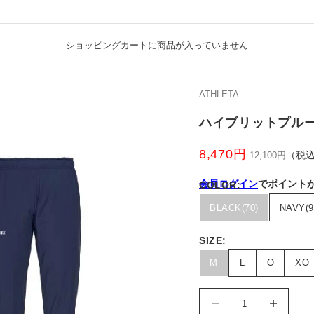
ショッピングカートに商品が入っていません
ATHLETA
ハイブリットプル
8,470円
通常価格
（税
12,100円
会員ログイン
でポイント
COLOR:
※ログインせずにご購入の場
BLACK(70)
NAVY(9
SIZE:
M
L
O
XO
数量を減らす
数量を減らす