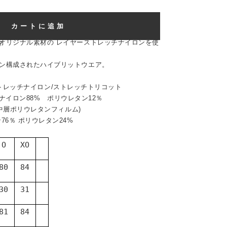
カートに追加
オリジナル素材の レイヤーストレッチナイロンを使
7
イン構成されたハイブリットウエア。
yerストレッチナイロン/ストレッチトリコット
体:ナイロン88% ポリウレタン12％
(中層ポリウレタンフィルム)
6％ ポリウレタン24%
O
XO
80
84
30
31
81
84