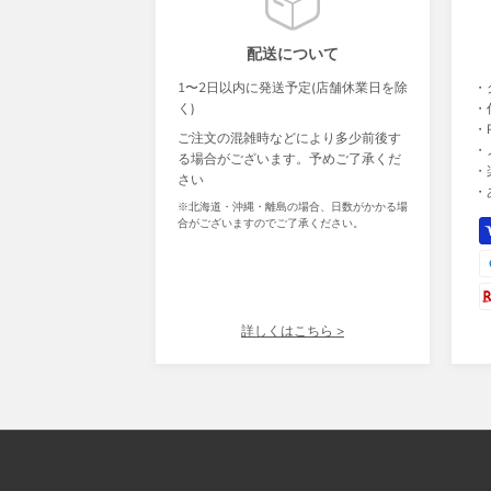
配送について
1〜2日以内に発送予定(店舗休業日を除
・
く)
・
・P
ご注文の混雑時などにより多少前後す
・
る場合がございます。予めご了承くだ
・
さい
・
※北海道・沖縄・離島の場合、日数がかかる場
合がございますのでご了承ください。
詳しくはこちら >