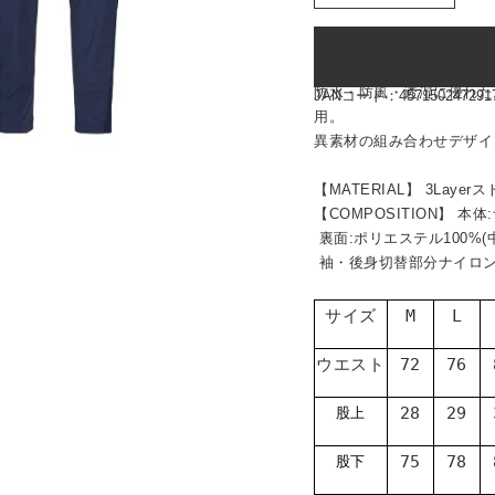
品番: rei-1138
防水・防風・透湿に優れた
JANコード：
457150247291
用。
異素材の組み合わせデザ
【MATERIAL】 3La
【COMPOSITION】 本
裏面:ポリエステル100%
袖・後身切替部分ナイロン7
サイズ
M
L
ウエスト
72
76
28
29
股上
75
78
股下